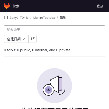
Skip to content
探索
登录
GitLab
3anya-T0n1c
MahiroToolbox
派生
创建日期
0 forks: 0 public, 0 internal, and 0 private